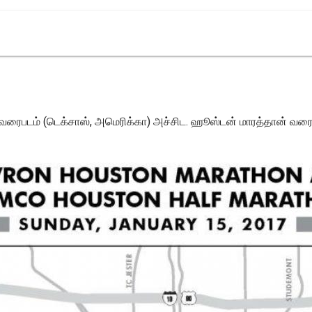
ரைபடம் (டெக்சாஸ், அமெரிக்கா) அச்சிட. ஹூஸ்டன் மாரத்தான் வரைபட