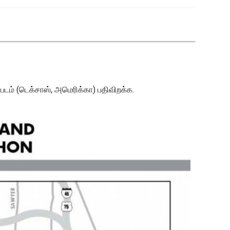
ம் (டெக்சாஸ், அமெரிக்கா) பதிவிறக்க.