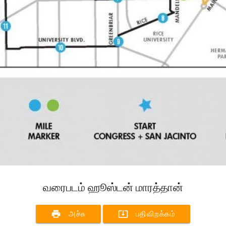
வரைபடம் ஹூஸ்டன் மாரத்தான்
print
system_update_alt
அச்சு
பதிவிறக்கம்