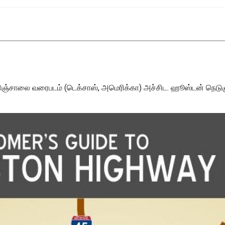
சாலை வரைபடம் (டெக்சாஸ், அமெரிக்கா) அச்சிட. ஹூஸ்டன் நெடுஞ்